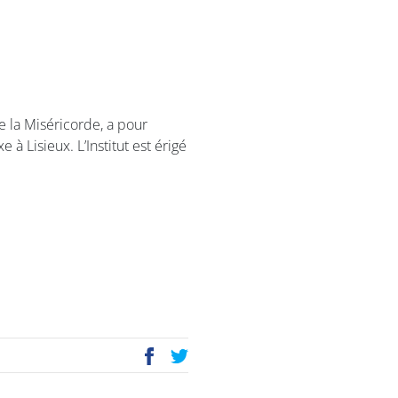
 la Miséricorde, a pour
à Lisieux. L’Institut est érigé
P
E
ac
wi