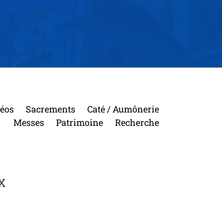
déos
Sacrements
Caté / Aumônerie
Messes
Patrimoine
Recherche
X