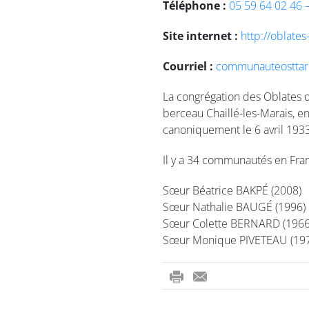
Téléphone :
05 59 64 02 46 
Site internet :
http://oblates
Courriel :
communauteostta
La congrégation des Oblates d
berceau Chaillé-les-Marais, en
canoniquement le 6 avril 1933 
Il y a 34 communautés en Fran
Sœur Béatrice BAKPÉ (2008)
Sœur Nathalie BAUGÉ (1996)
Sœur Colette BERNARD (1966
Sœur Monique PIVETEAU (19
ri
-