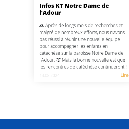
Infos KT Notre Dame de
l’Adour
🙏 Après de longs mois de recherches et
malgré de nombreux efforts, nous n’avons
pas réussi à réunir une nouvelle équipe
pour accompagner les enfants en
catéchèse sur la paroisse Notre Dame de
l’Adour. 💒 Mais la bonne nouvelle est que
les rencontres de catéchèse continueront !
Elles seront désormais regroupées sur la
13.08.2024
Lire
paroisse Saint […]