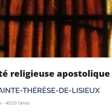
 religieuse apostolique
AINTE-THÉRÈSE-DE-LISIEUX
se – 40220 Tarnos