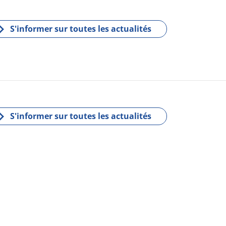
eb
tt
oo
er
k
S'informer sur toutes les actualités
S'informer sur toutes les actualités