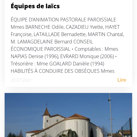
Équipes de laïcs
ÉQUIPE D’ANIMATION PASTORALE PAROISSIALE
Mmes BARNECHE Odile, CAZADIEU Yvette, HAYET
Françoise, LATAILLADE Bernadette, MARTIN Chantal,
M. LAMAGDELAINE Bernard CONSEIL
ÉCONOMIQUE PAROISSIAL • Comptables : Mmes
NAPIAS Denise (1996), EVRARD Monique (2006) •
Trésorière : Mme GOALARD Danièle (1994)
HABILITÉS À CONDUIRE DES OBSÈQUES Mmes
CHAMPAGNE Geneviève, GOALARD Jacqueline, LE
20.07.2021
Lire
ROUX Monique, MIREMONT Irène, M. PASQUET […]