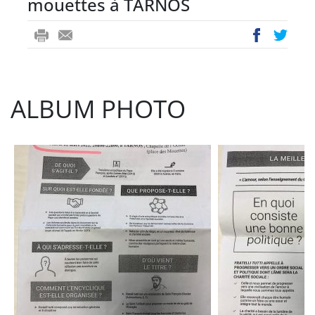
mouettes à TARNOS
ri
-
ac
wi
nt
m
eb
tt
ail
oo
er
ALBUM PHOTO
k